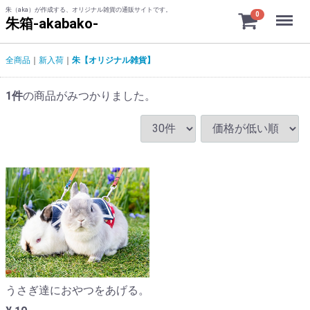
朱（aka）が作成する、オリジナル雑貨の通販サイトです。
Menu
0
朱箱-akabako-
全商品
新入荷
朱【オリジナル雑貨】
1
件
の商品がみつかりました。
うさぎ達におやつをあげる。