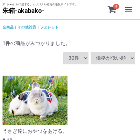
朱（aka）が作成する、オリジナル雑貨の通販サイトです。
Menu
0
朱箱-akabako-
全商品
その他雑貨
フェレット
1
件
の商品がみつかりました。
うさぎ達におやつをあげる。